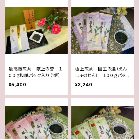
最高級煎茶 献上の誉 １
極上煎茶 園主の選（えん
００ｇ和紙パック入り（1個）
しゅのせん） １００ｇパック
入り（1個）
¥5,400
¥3,240